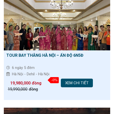
TOUR BAY THẲNG HÀ NỘI – ẤN ĐỘ 6N5Đ
6 ngày 5 đêm
Hà Nội - Dehil - Hà Nội
-0%
19,980,000
đồng
XEM CHI TIẾT
19,990,000
đồng