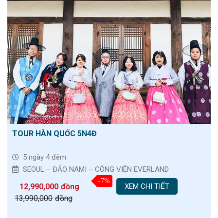
TOUR HÀN QUỐC 5N4Đ
5 ngày 4 đêm
SEOUL – ĐẢO NAMI – CÔNG VIÊN EVERLAND
-7%
12,990,000
đồng
XEM CHI TIẾT
13,990,000
đồng