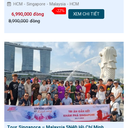
HCM - Singapore - Malaysia - HCM
-22%
6,990,000
đồng
XEM CHI TIẾT
8,990,000
đồng
Tour Singapore – Malaysia 5N4Đ Hồ Chí Minh