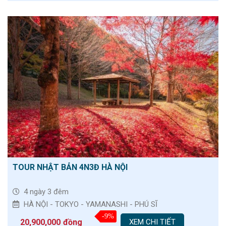
TOUR NHẬT BẢN 4N3Đ HÀ NỘI
4 ngày 3 đêm
HÀ NỘI - TOKYO - YAMANASHI - PHÚ SĨ
-9%
20,900,000
đồng
XEM CHI TIẾT