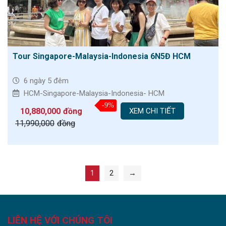
Tour Singapore-Malaysia-Indonesia 6N5Đ HCM
6 ngày 5 đêm
HCM-Singapore-Malaysia-Indonesia- HCM
-9%
10,880,000
đồng
XEM CHI TIẾT
11,990,000
đồng
1
2
→
LIÊN HỆ VỚI CHÚNG TÔI