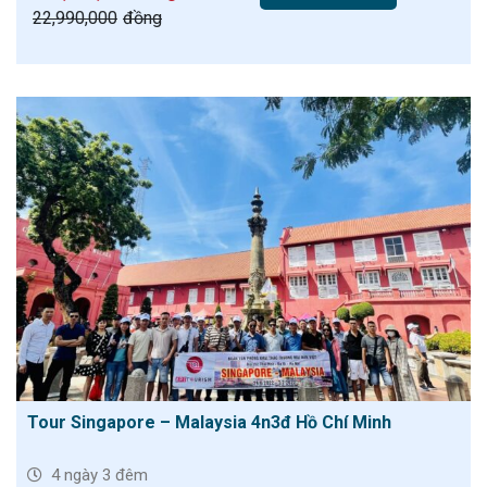
22,990,000
đồng
Tour Singapore – Malaysia 4n3đ Hồ Chí Minh
4 ngày 3 đêm